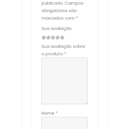
publicado.
Campos
obrigatórios são
marcados com
*
Sua avaliação
1
2
3
4
5
Sua avaliação sobre
o produto
*
Nome
*