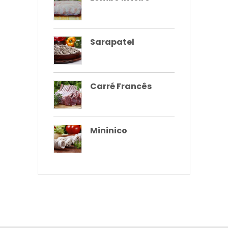
Sarapatel
Carré Francês
Mininico